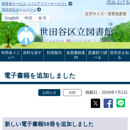
本文へ
読み上げる
障害者サービス（バリアフリーサービス）
世田谷区ホームページ
文字サイズ・背景色変更
利用者メニ
資料を探す
利用案内
各図書館案
図書館で調
世田谷を知
ュー
内
べる
る
電子書籍を追加しました
掲載日
2026年7月1日
お知らせ
全館
新しい電子書籍58冊を追加しました