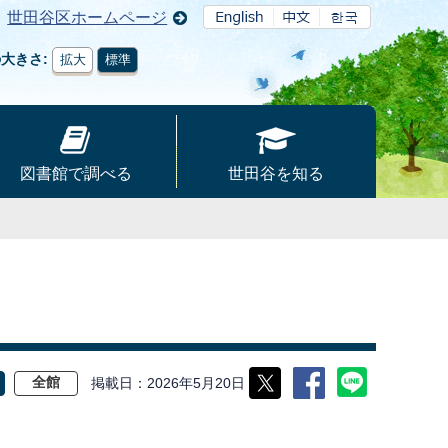
世田谷区ホームページ
の大きさ
拡大
標準
図書館で調べる
世田谷を知る
掲載日
2026年5月20日
全館