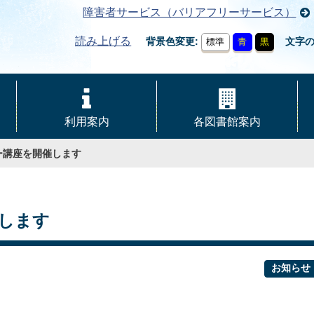
障害者サービス（バリアフリーサービス）
読み上げる
背景色変更
文字
標準
青
黒
利用案内
各図書館案内
ー講座を開催します
します
お知らせ