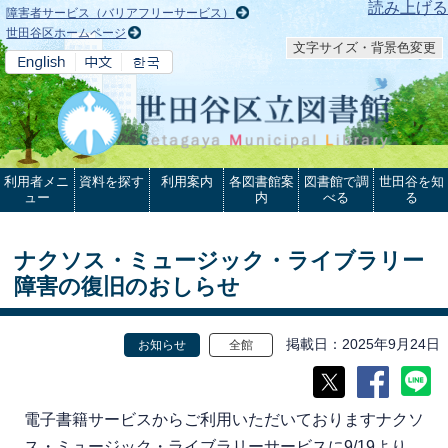
本文へ
読み上げる
障害者サービス（バリアフリーサービス）
世田谷区ホームページ
文字サイズ・背景色変更
利用者メニ
資料を探す
利用案内
各図書館案
図書館で調
世田谷を知
ュー
内
べる
る
ナクソス・ミュージック・ライブラリー
障害の復旧のおしらせ
掲載日
2025年9月24日
お知らせ
全館
電子書籍サービスからご利用いただいておりますナクソ
ス・ミュージック・ライブラリーサービスに9/19より、