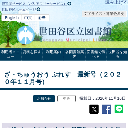
本文へ
読み上げる
障害者サービス（バリアフリーサービス）
世田谷区ホームページ
文字サイズ・背景色変更
利用者メニ
資料を探す
利用案内
各図書館案
図書館で調
世田谷を知
ュー
内
べる
る
ざ・ちゅうおう ぷれす 最新号（２０２
０年１１月号）
掲載日
2020年11月16日
お知らせ
中央