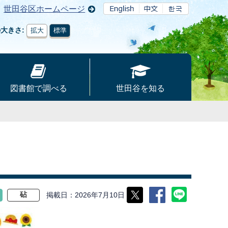
世田谷区ホームページ
の大きさ
拡大
標準
図書館で調べる
世田谷を知る
掲載日
2026年7月10日
砧