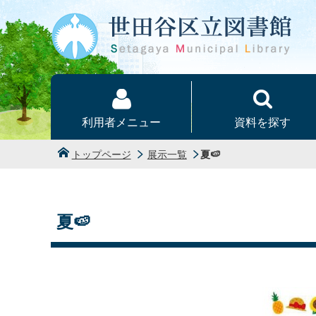
本文へ
利用者メニュー
資料を探す
トップページ
展示一覧
夏🍉
夏🍉