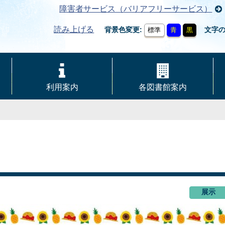
障害者サービス（バリアフリーサービス）
読み上げる
背景色変更
文字
標準
青
黒
利用案内
各図書館案内
展示