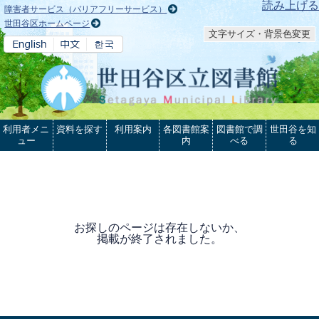
本文へ
読み上げる
障害者サービス（バリアフリーサービス）
世田谷区ホームページ
文字サイズ・背景色変更
利用者メニ
資料を探す
利用案内
各図書館案
図書館で調
世田谷を知
ュー
内
べる
る
お探しのページは存在しないか、
掲載が終了されました。