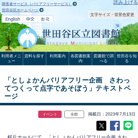
本文へ
読み上げる
障害者サービス（バリアフリーサービス）
世田谷区ホームページ
文字サイズ・背景色変更
利用者メニ
資料を探す
利用案内
各図書館案
図書館で調
世田谷を知
ュー
内
べる
る
「としょかんバリアフリー企画 さわっ
てつくって点字であそぼう」テキストペ
ージ
掲載日
2023年7月13日
イベント
全館
桜丘ホールにて、「としょかんバリアフリー企画 さわ