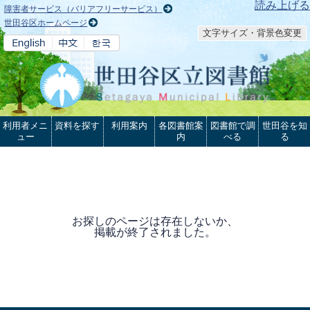
本文へ
読み上げる
障害者サービス（バリアフリーサービス）
世田谷区ホームページ
文字サイズ・背景色変更
利用者メニ
資料を探す
利用案内
各図書館案
図書館で調
世田谷を知
ュー
内
べる
る
お探しのページは存在しないか、
掲載が終了されました。