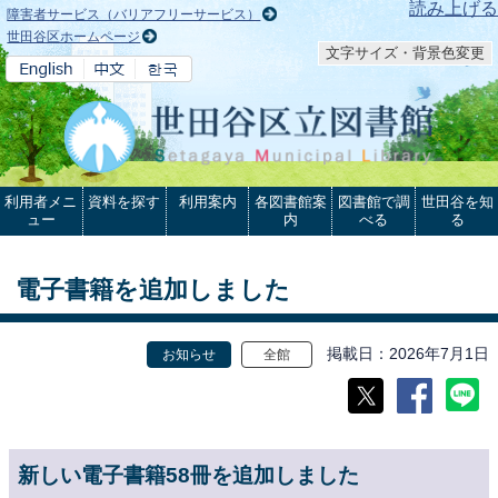
本文へ
読み上げる
障害者サービス（バリアフリーサービス）
世田谷区ホームページ
文字サイズ・背景色変更
利用者メニ
資料を探す
利用案内
各図書館案
図書館で調
世田谷を知
ュー
内
べる
る
電子書籍を追加しました
掲載日
2026年7月1日
お知らせ
全館
新しい電子書籍58冊を追加しました