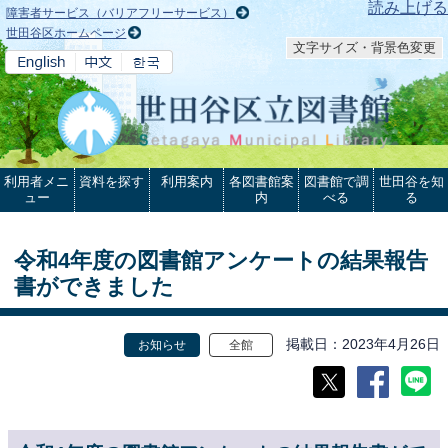
本文へ
読み上げる
障害者サービス（バリアフリーサービス）
世田谷区ホームページ
文字サイズ・背景色変更
利用者メニ
資料を探す
利用案内
各図書館案
図書館で調
世田谷を知
ュー
内
べる
る
令和4年度の図書館アンケートの結果報告
書ができました
掲載日
2023年4月26日
お知らせ
全館