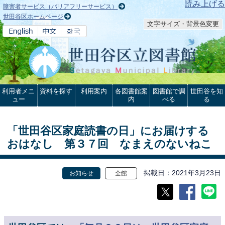
本文へ
読み上げる
障害者サービス（バリアフリーサービス）
世田谷区ホームページ
文字サイズ・背景色変更
利用者メニ
資料を探す
利用案内
各図書館案
図書館で調
世田谷を知
ュー
内
べる
る
「世田谷区家庭読書の日」にお届けする
おはなし 第３７回 なまえのないねこ
掲載日
2021年3月23日
お知らせ
全館