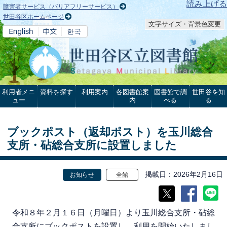
本文へ
読み上げる
障害者サービス（バリアフリーサービス）
世田谷区ホームページ
文字サイズ・背景色変更
利用者メニ
資料を探す
利用案内
各図書館案
図書館で調
世田谷を知
ュー
内
べる
る
ブックポスト（返却ポスト）を玉川総合
支所・砧総合支所に設置しました
掲載日
2026年2月16日
お知らせ
全館
令和８年２月１６日（月曜日）より玉川総合支所・砧総
合支所にブックポストを設置し、利用を開始いたしまし