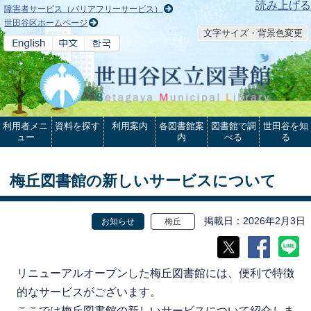
本文へ
読み上げる
障害者サービス（バリアフリーサービス）
世田谷区ホームページ
文字サイズ・背景色変更
利用者メニ
資料を探す
利用案内
各図書館案
図書館で調
世田谷を知
ュー
内
べる
る
梅丘図書館の新しいサービスについて
掲載日
2026年2月3日
お知らせ
梅丘
リニューアルオープンした梅丘図書館には、便利で特徴
的なサービスがございます。
ここでは梅丘図書館の新しいサービスについて紹介しま