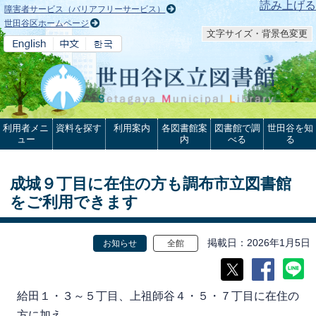
本文へ
読み上げる
障害者サービス（バリアフリーサービス）
世田谷区ホームページ
文字サイズ・背景色変更
利用者メニ
資料を探す
利用案内
各図書館案
図書館で調
世田谷を知
ュー
内
べる
る
成城９丁目に在住の方も調布市立図書館
をご利用できます
掲載日
2026年1月5日
お知らせ
全館
給田１・３～５丁目、上祖師谷４・５・７丁目に在住の
方に加え、