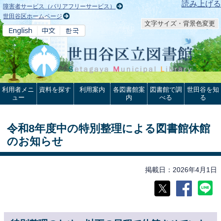
本文へ
読み上げる
障害者サービス（バリアフリーサービス）
世田谷区ホームページ
文字サイズ・背景色変更
利用者メニ
資料を探す
利用案内
各図書館案
図書館で調
世田谷を知
ュー
内
べる
る
令和8年度中の特別整理による図書館休館
のお知らせ
掲載日
2026年4月1日