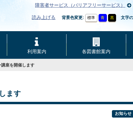
障害者サービス（バリアフリーサービス）
読み上げる
背景色変更
文字
標準
青
黒
利用案内
各図書館案内
ー講座を開催します
します
お知らせ