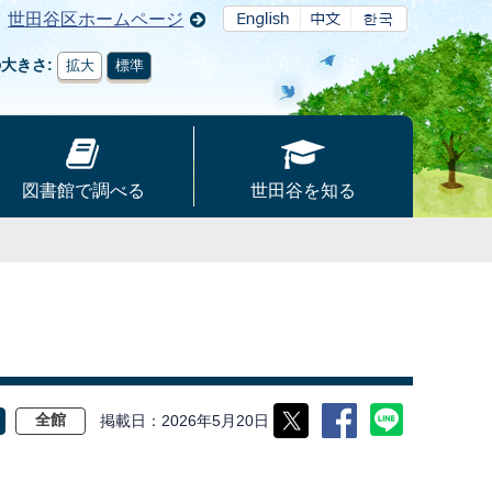
世田谷区ホームページ
の大きさ
拡大
標準
図書館で調べる
世田谷を知る
掲載日
2026年5月20日
全館