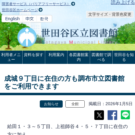
本文へ
読み上げる
障害者サービス（バリアフリーサービス）
世田谷区ホームページ
文字サイズ・背景色変更
利用者メニ
資料を探す
利用案内
各図書館案
図書館で調
世田谷を知
ュー
内
べる
る
成城９丁目に在住の方も調布市立図書館
をご利用できます
掲載日
2026年1月5日
お知らせ
全館
給田１・３～５丁目、上祖師谷４・５・７丁目に在住の
方に加え、