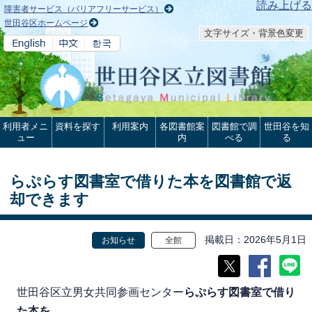
本文へ
読み上げる
障害者サービス（バリアフリーサービス）
世田谷区ホームページ
文字サイズ・背景色変更
利用者メニ
資料を探す
利用案内
各図書館案
図書館で調
世田谷を知
ュー
内
べる
る
らぷらす図書室で借りた本を図書館で返
却できます
掲載日
2026年5月1日
お知らせ
全館
世田谷区立男女共同参画センター
らぷらす図書室で借り
た本を
、