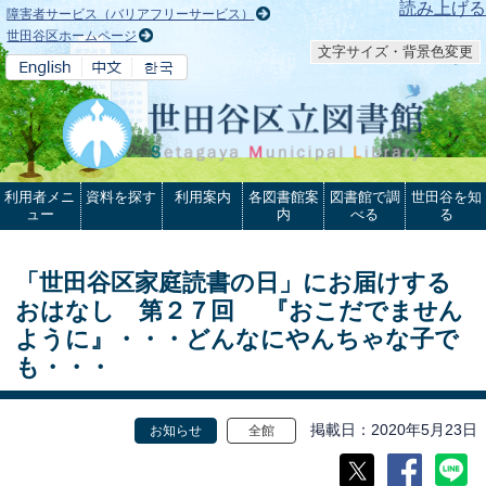
本文へ
読み上げる
障害者サービス（バリアフリーサービス）
世田谷区ホームページ
文字サイズ・背景色変更
利用者メニ
資料を探す
利用案内
各図書館案
図書館で調
世田谷を知
ュー
内
べる
る
「世田谷区家庭読書の日」にお届けする
おはなし 第２７回 『おこだでません
ように』・・・どんなにやんちゃな子で
も・・・
掲載日
2020年5月23日
お知らせ
全館