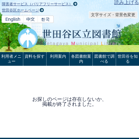
本文へ
読み上げる
障害者サービス（バリアフリーサービス）
世田谷区ホームページ
文字サイズ・背景色変更
利用者メニ
資料を探す
利用案内
各図書館案
図書館で調
世田谷を知
ュー
内
べる
る
お探しのページは存在しないか、
掲載が終了されました。