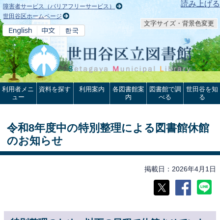
本文へ
読み上げる
障害者サービス（バリアフリーサービス）
世田谷区ホームページ
文字サイズ・背景色変更
利用者メニ
資料を探す
利用案内
各図書館案
図書館で調
世田谷を知
ュー
内
べる
る
令和8年度中の特別整理による図書館休館
のお知らせ
掲載日
2026年4月1日