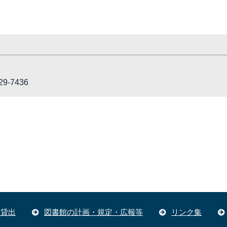
9-7436
体貸出
図書館の計画・規定・広報等
リンク集