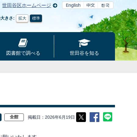
世田谷区ホームページ
の大きさ
拡大
標準
図書館で調べる
世田谷を知る
掲載日
2026年6月19日
全館
お願いいたします。