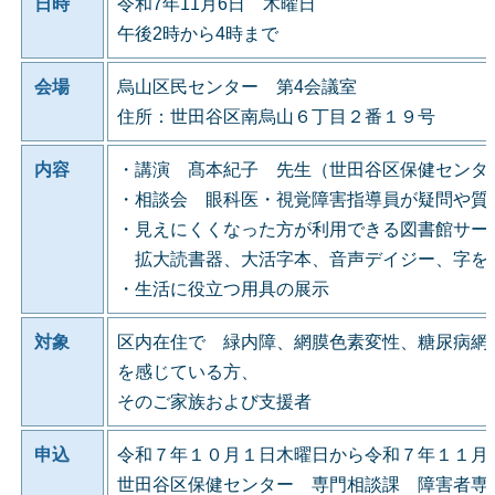
日時
令和7年11月6日 木曜日
午後2時から4時まで
会場
烏山区民センター 第4会議室
住所：世田谷区南烏山６丁目２番１９号
内容
・講演 髙本紀子 先生（世田谷区保健センタ
・相談会 眼科医・視覚障害指導員が疑問や質
・見えにくくなった方が利用できる図書館サー
拡大読書器、大活字本、音声デイジー、字を
・生活に役立つ用具の展示
対象
区内在住で 緑内障、網膜色素変性、糖尿病網
を感じている方、
そのご家族および支援者
申込
令和７年１０月１日木曜日から令和７年１１月
世田谷区保健センター 専門相談課 障害者専門相談係