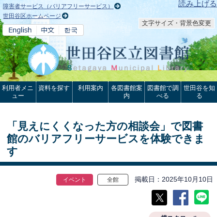
本文へ
読み上げる
障害者サービス（バリアフリーサービス）
世田谷区ホームページ
文字サイズ・背景色変更
利用者メニ
資料を探す
利用案内
各図書館案
図書館で調
世田谷を知
ュー
内
べる
る
「見えにくくなった方の相談会」で図書
館のバリアフリーサービスを体験できま
す
掲載日
2025年10月10日
イベント
全館