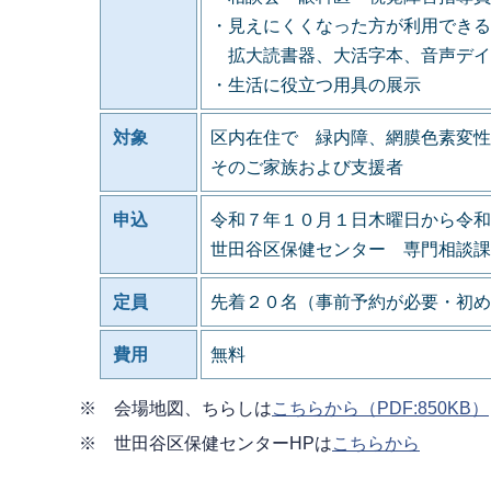
・見えにくくなった方が利用できる
拡大読書器、大活字本、音声デイ
・生活に役立つ用具の展示
対象
区内在住で 緑内障、網膜色素変性
そのご家族および支援者
申込
令和７年１０月１日木曜日から令和
世田谷区保健センター 専門相談課 障害者
定員
先着２０名（事前予約が必要・初め
費用
無料
※ 会場地図、ちらしは
こちらから（PDF:850KB）
※ 世田谷区保健センターHPは
こちらから