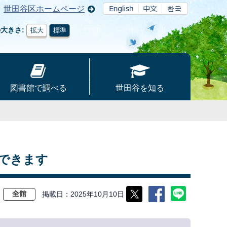
世田谷区ホームページ
の大きさ
拡大
標準
図書館で調べる
世田谷を知る
できます
掲載日
2025年10月10日
全館