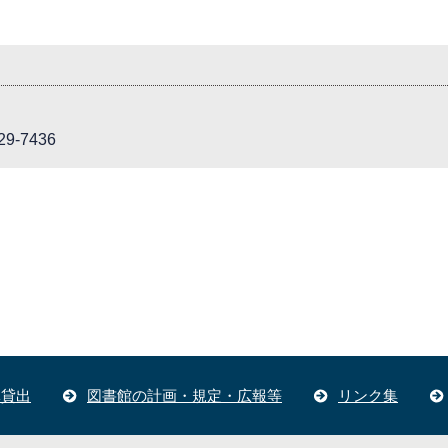
9-7436
体貸出
図書館の計画・規定・広報等
リンク集