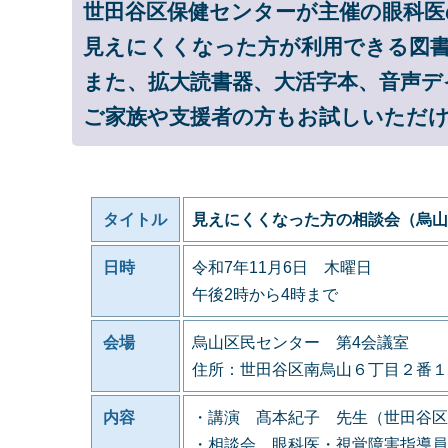
世田谷区保健センターが主催の眼科医
見えにくくなった方が利用できる図
また、拡大読書器、大活字本、音声デ
ご家族や支援者の方もお試しいただ
タイトル
見えにくくなった方の相談会（烏山
日時
令和7年11月6日 木曜日
午後2時から4時まで
会場
烏山区民センター 第4会議室
住所：世田谷区南烏山６丁目２番１
内容
・講演 髙本紀子 先生（世田谷区
・相談会 眼科医・視覚障害指導員