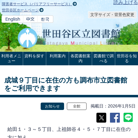
本文へ
読み上げる
障害者サービス（バリアフリーサービス）
世田谷区ホームページ
文字サイズ・背景色変更
利用者メニ
資料を探す
利用案内
各図書館案
図書館で調
世田谷を知
ュー
内
べる
る
成城９丁目に在住の方も調布市立図書館
をご利用できます
掲載日
2026年1月5日
お知らせ
全館
給田１・３～５丁目、上祖師谷４・５・７丁目に在住の
方に加え、