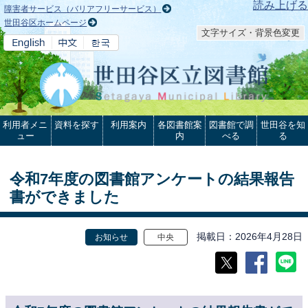
本文へ
読み上げる
障害者サービス（バリアフリーサービス）
世田谷区ホームページ
文字サイズ・背景色変更
利用者メニ
資料を探す
利用案内
各図書館案
図書館で調
世田谷を知
ュー
内
べる
る
令和7年度の図書館アンケートの結果報告
書ができました
掲載日
2026年4月28日
お知らせ
中央