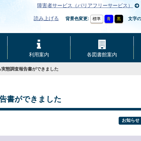
障害者サービス（バリアフリーサービス）
読み上げる
背景色変更
文字
標準
青
黒
利用案内
各図書館案内
る実態調査報告書ができました
告書ができました
お知らせ