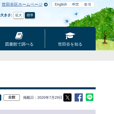
世田谷区ホームページ
の大きさ
拡大
標準
図書館で調べる
世田谷を知る
掲載日
2020年7月29日
全館