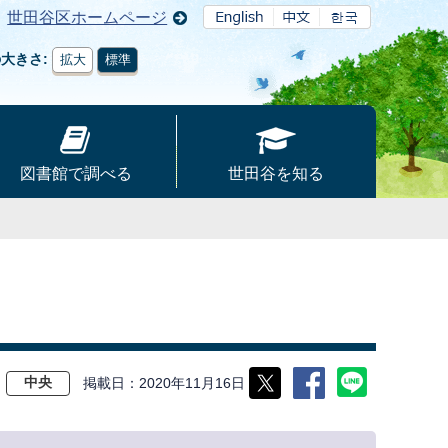
世田谷区ホームページ
の大きさ
拡大
標準
図書館で調べる
世田谷を知る
掲載日
2020年11月16日
中央