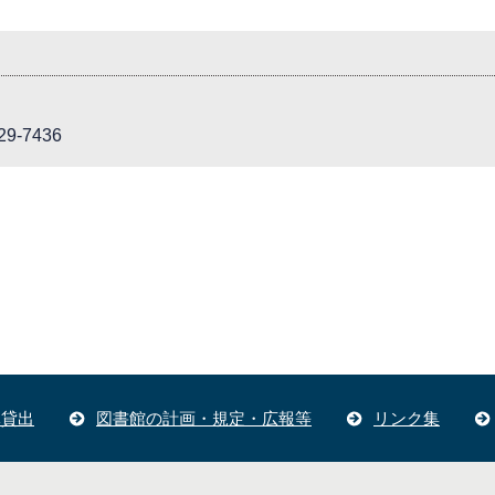
9-7436
体貸出
図書館の計画・規定・広報等
リンク集