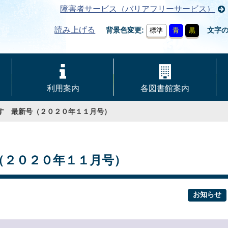
障害者サービス（バリアフリーサービス）
読み上げる
背景色変更
文字
標準
青
黒
利用案内
各図書館案内
れす 最新号（２０２０年１１月号）
（２０２０年１１月号）
お知らせ