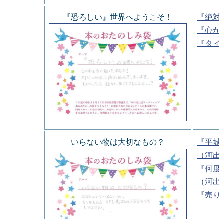
『恐ろしい』世界へようこそ！
『絶
『心
『タ
いらない物は大切なもの？
『平
（河
『何
（河
『売