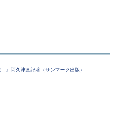
法－』阿久津直記著（サンマーク出版）