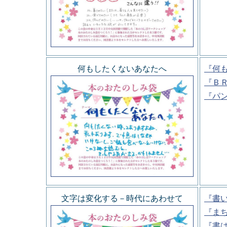
何もしたくないあなたへ
『何
『Ｂ
『パ
文字は変化する－時代にあわせて
『書
『ま
『書