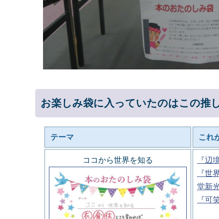
お楽しみ袋に入っていたのはこの推
テーマ
これ
ココから世界を知る
『辺
『世
堂新
『可