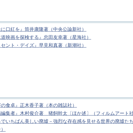
像に口紅を』筒井康隆著（中央公論新社）
水道映画を探検する』忠田友幸著（星海社）
ノセント・デイズ』早見和真著（新潮社）
字の食卓』正木香子著（本の雑誌社）
画編集者』木村俊介著 猪飼幹太〔ほか述〕（フィルムアート
界でいちばん美しい廃墟－強烈な存在感を見せる世界の廃墟た
ン）