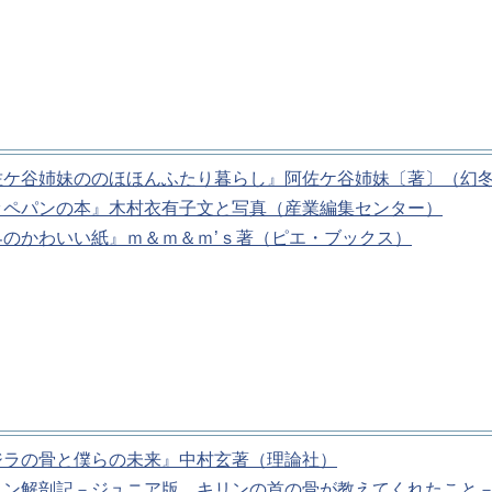
佐ケ谷姉妹ののほほんふたり暮らし』阿佐ケ谷姉妹〔著〕（幻
ッペパンの本』木村衣有子文と写真（産業編集センター）
界のかわいい紙』ｍ＆ｍ＆ｍ’ｓ著（ピエ・ブックス）
ジラの骨と僕らの未来』中村玄著（理論社）
リン解剖記－ジュニア版 キリンの首の骨が教えてくれたこと