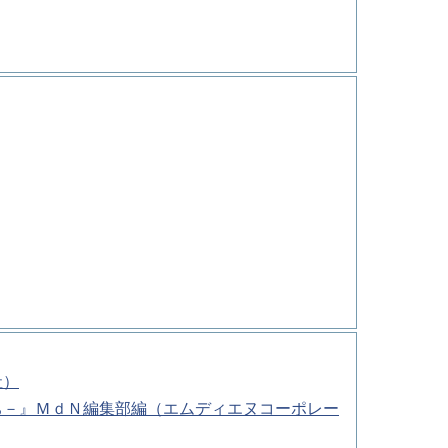
社）
ち－』ＭｄＮ編集部編（エムディエヌコーポレー