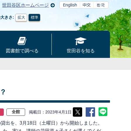
世田谷区ホームページ
の大きさ
拡大
標準
図書館で調べる
世田谷を知る
？
掲載日
2023年4月1日
ト
全館
貸出を、3月18日（土曜日）から開始しました。
した。実は、講師の花田菜々子さんが選んでくだ