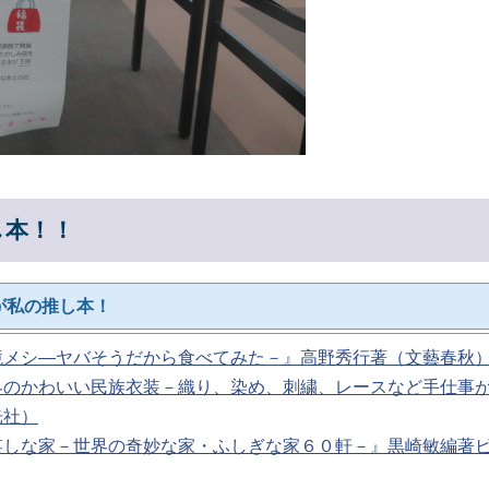
し本！！
が私の推し本！
境メシ―ヤバそうだから食べてみた－』高野秀行著（文藝春
界のかわいい民族衣装－織り、染め、刺繍、レースなど手仕事
光社）
笑しな家－世界の奇妙な家・ふしぎな家６０軒－』黒崎敏編著