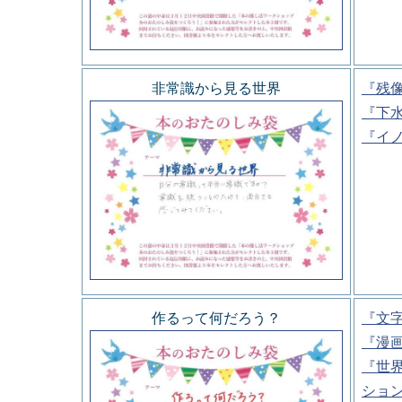
非常識から見る世界
『残
『下
『イ
作るって何だろう？
『文
『漫
『世
ショ