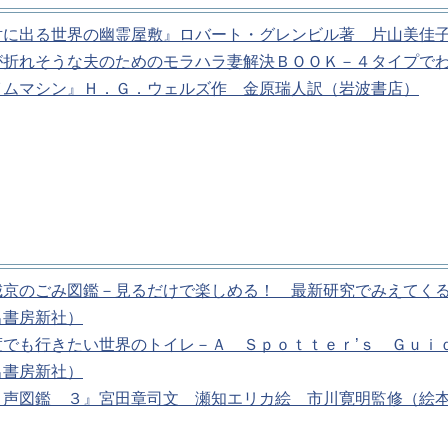
対に出る世界の幽霊屋敷』ロバート・グレンビル著 片山美佳
が折れそうな夫のためのモラハラ妻解決ＢＯＯＫ－４タイプで
イムマシン』Ｈ．Ｇ．ウェルズ作 金原瑞人訳（岩波書店）
城京のごみ図鑑－見るだけで楽しめる！ 最新研究でみえてく
出書房新社）
度でも行きたい世界のトイレ－Ａ Ｓｐｏｔｔｅｒ’ｓ Ｇｕｉ
出書房新社）
り声図鑑 ３』宮田章司文 瀬知エリカ絵 市川寛明監修（絵