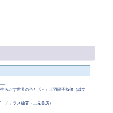
秋）
が生みだす世界の色と形－』上羽陽子監修（誠文
ビーチテラス編著（二見書房）