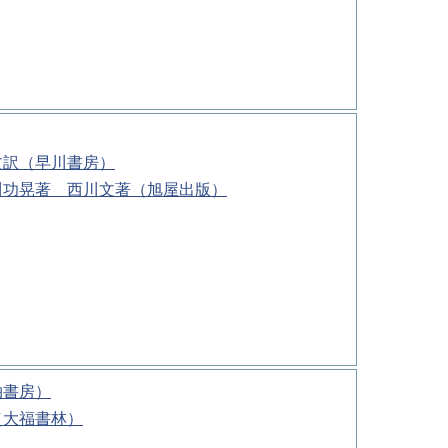
文訳（早川書房）
川功晃著 西川文著（旭屋出版）
柏書房）
（大福書林）