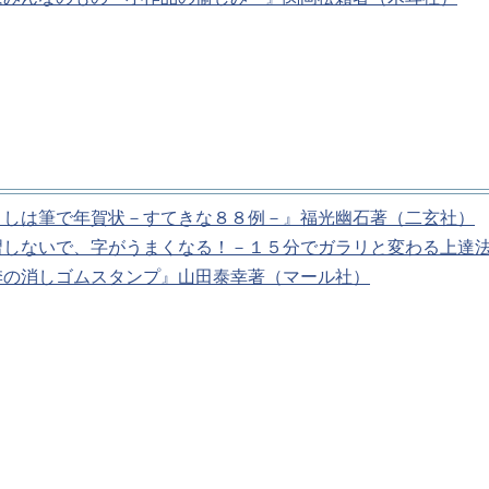
としは筆で年賀状－すてきな８８例－』福光幽石著（二玄社）
習しないで、字がうまくなる！－１５分でガラリと変わる上達
季の消しゴムスタンプ』山田泰幸著（マール社）