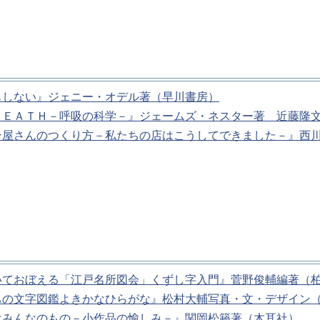
もしない』ジェニー・オデル著（早川書房）
ＲＥＡＴＨ－呼吸の科学－』ジェームズ・ネスター著 近藤隆
ン屋さんのつくり方－私たちの店はこうしてできました－』西
いておぼえる「江戸名所図会」くずし字入門』菅野俊輔編著（
ちの文字図鑑よきかなひらがな』松村大輔写真・文・デザイン
はみんなのもの－小作品の愉しみ－』関岡松籟著（木耳社）