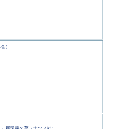
冬舎）
－』郡司芽久著（ナツメ社）