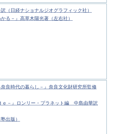
子訳（日経ナショナルジオグラフィック社）
わかる－』高草木陽光著（左右社）
る奈良時代の暮らし－』奈良文化財研究所監修
ｄｅ－』ロンリー・プラネット編 中島由華訳
本塾出版）