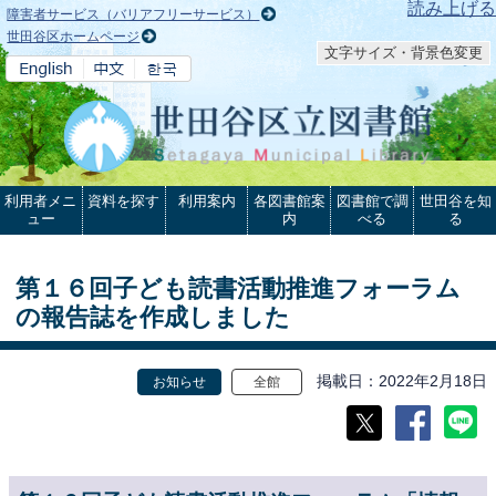
本文へ
読み上げる
障害者サービス（バリアフリーサービス）
世田谷区ホームページ
文字サイズ・背景色変更
利用者メニ
資料を探す
利用案内
各図書館案
図書館で調
世田谷を知
ュー
内
べる
る
第１６回子ども読書活動推進フォーラム
の報告誌を作成しました
掲載日
2022年2月18日
お知らせ
全館