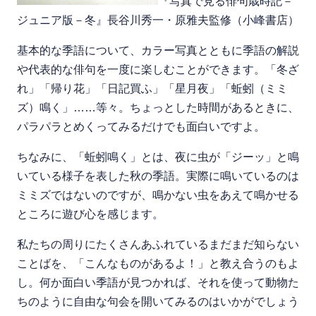
『写真で見る俳句歳時記－
ジュニア版－冬』長谷川秀一・原雅夫監修（小峰書店）
基本的な季語について、カラー写真とともに季語の解説
や代表的な俳句を一度に楽しむことができます。「冬ざ
れ」「帰り花」「日記買ふ」「星月夜」「蚯蚓（ミミ
ズ）鳴く」……等々。ちょっとした時間があるときに、
パラパラとめくってみるだけでも面白いですよ。
ちなみに、「蚯蚓鳴く」とは、夜に虫が「ジーッ」と鳴
いている様子を表した秋の季語。実際に鳴いているのは
ミミズではないのですが、鳴かない虫をあえて鳴かせる
ところに遊び心を感じます。
私たちの周りにたくさんあふれているまだまだ知らない
ことばを、「こんなものがあるよ！」と教え合うのもよ
し。何か面白い季語が見つかれば、それを使って動物た
ちのように自由な句会を開いてみるのはいかがでしょう