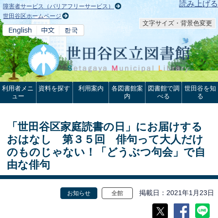
本文へ
読み上げる
障害者サービス（バリアフリーサービス）
世田谷区ホームページ
文字サイズ・背景色変更
利用者メニ
資料を探す
利用案内
各図書館案
図書館で調
世田谷を知
ュー
内
べる
る
「世田谷区家庭読書の日」にお届けする
おはなし 第３５回 俳句って大人だけ
のものじゃない！「どうぶつ句会」で自
由な俳句
掲載日
2021年1月23日
お知らせ
全館