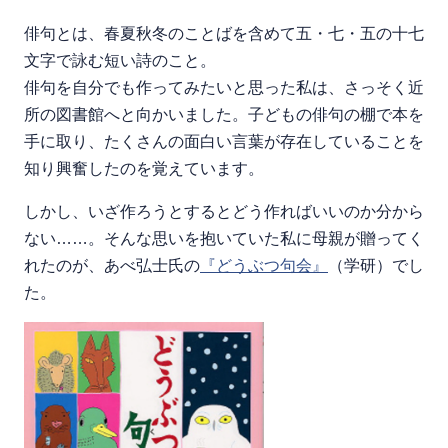
俳句とは、春夏秋冬のことばを含めて五・七・五の十七
文字で詠む短い詩のこと。
俳句を自分でも作ってみたいと思った私は、さっそく近
所の図書館へと向かいました。子どもの俳句の棚で本を
手に取り、たくさんの面白い言葉が存在していることを
知り興奮したのを覚えています。
しかし、いざ作ろうとするとどう作ればいいのか分から
ない……。そんな思いを抱いていた私に母親が贈ってく
れたのが、あべ弘士氏の
『どうぶつ句会』
（学研）でし
た。