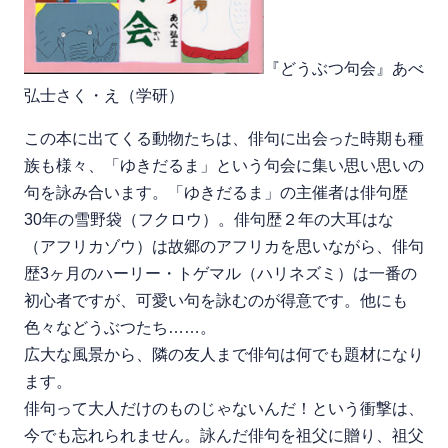
『どうぶつ句会』あべ
弘士さく・え（学研）
この本に出てくる動物たちは、俳句に出会った時期も種
族も様々、「ゆきだるま」という句会に集い思い思いの
句を詠み合います。「ゆきだるま」の主催者は俳句歴
30年の雪野袋（フクロウ）。俳句歴２年の大耳はな
（アフリカゾウ）は故郷のアフリカを思いながら、俳句
歴3ヶ月のハーリー・トゲマル（ハリネズミ）は一番の
初心者ですが、可愛い句を詠むのが得意です。他にも
色々などうぶつたち……。
広大な風景から、隣の友人まで俳句は何でも題材になり
ます。
俳句って大人だけのものじゃないんだ！という衝撃は、
今でも忘れられません。詠んだ俳句を祖父に贈り、祖父