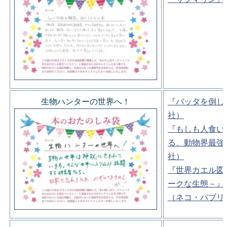
生物ハンターの世界へ！
『バッタを倒し
社）
『もしも人食い
る、動物界最強
社）
『世界カエル図
ークな生態－』
（ネコ・パブリ