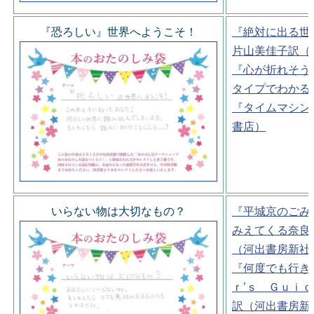
『恐ろしい』世界へようこそ！
『絶対に出る世
片山美佳子訳（
『心が折れそう
タイプでわかる
『タイムマシン
書店）
いらない物は大切なもの？
『平城京のごみ
みえてくる奈良
（河出書房新社
『何度でも行き
ｒ’ｓ Ｇｕｉ
訳（河出書房新