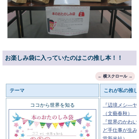
お楽しみ袋に入っていたのはこの推し本！！
テーマ
これが私の推し
ココから世界を知る
『辺境メシ―ヤ
（文藝春秋）
『世界のかわい
ど手仕事が生み
堂新光社）