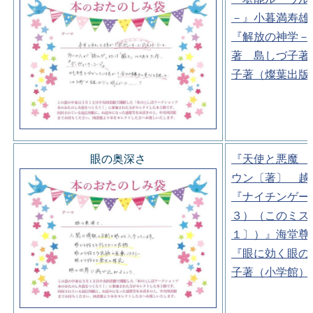
－』小暮満寿雄
『解放の神学－
著 島しづ子著
子著（燦葉出版
眼の奥深さ
『天使と悪魔 
ウン〔著〕 越
『ナイチンゲー
３）（このミス
１〕）』海堂尊
『眼に効く眼の
子著（小学館）