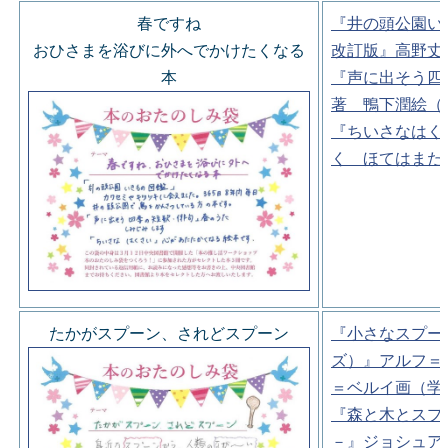
春ですね
『井の頭公園い
おひさまを浴びに外へでかけたくなる
改訂版』高野丈
本
『声に出そう四
著 鴨下潤絵（
『ちいさなはく
く ほてはまた
たかがスプーン、されどスプーン
『小さなスプー
ズ）』アルフ＝
＝ベルイ画（学
『森と木とスプ
－』ジョシュア