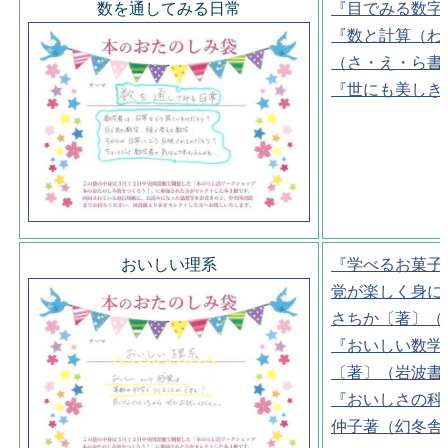
数を通してみる日常
『目でみる数字
『数と計算（わ
（さ・え・ら書
『世にも美しき
おいしい理系
『学べるお菓子
覚が楽しく身に
さちか〔著〕（
『おいしい数学
〔著〕（岩波書
『おいしさの科
仲子著（幻冬舎)