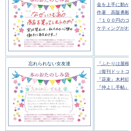
金を上手に動か
作著 高阪勇毅
『１００円のコ
ケティングがわ
忘れられない女友達
『ふたりは屋根
（復刊ドットコ
『花束』木村紅
『仲よし手帖』