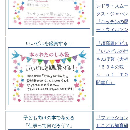
ンドラ・スムー
クス・ジャパン
『キッチンの歴
ー・ウィルソン
いいビルを鑑賞する！
『超高層ビビル
『いいビルの世
さんぽ著（大福
『６３４の魂－
ｓ ｏｆ ＴＯ
間書店）
子ども向けの本で考える
『ファッション
「仕事って何だろう？」
Ｌこども知育研