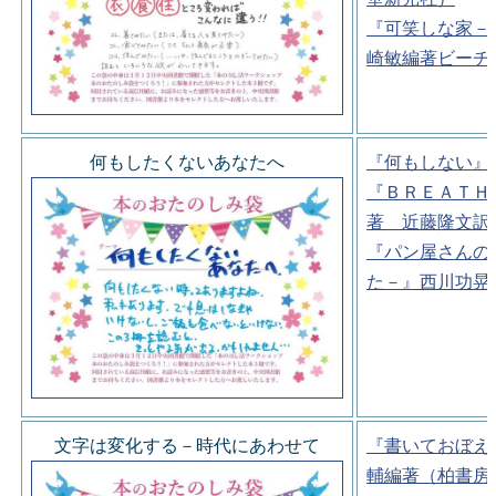
『可笑しな家－
崎敏編著ビーチ
何もしたくないあなたへ
『何もしない』
『ＢＲＥＡＴＨ
著 近藤隆文訳
『パン屋さんの
た－』西川功晃
文字は変化する－時代にあわせて
『書いておぼえ
輔編著（柏書房