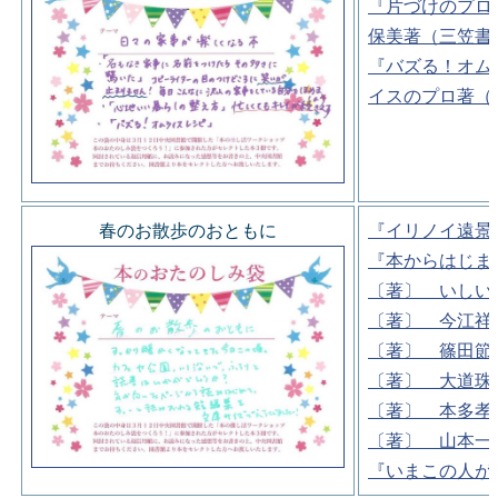
『片づけのプロ
保美著（三笠書
『バズる！オム
イスのプロ著（
春のお散歩のおともに
『イリノイ遠景
『本からはじま
〔著〕 いしい
〔著〕 今江祥
〔著〕 篠田節
〔著〕 大道珠
〔著〕 本多孝
〔著〕 山本一
『いまこの人が