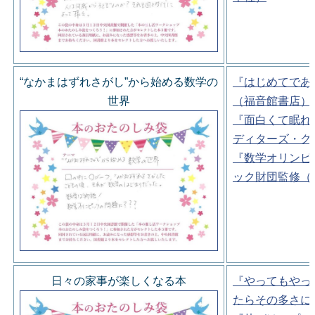
“なかまはずれさがし”から始める数学の
『はじめてであ
世界
（福音館書店）
『面白くて眠れ
ディターズ・グ
『数学オリンピ
ック財団監修（
日々の家事が楽しくなる本
『やってもやっ
たらその多さに