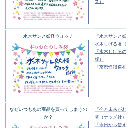
ス）
水木サンと妖怪ウォッチ
『水木サンと妖
水木しげる著（
『水木しげるの
版）
『京都怪談巡礼
なぜいつもあの商品を買ってしまうの
『今と未来がわ
か？
著（ナツメ社）
『今日から使え