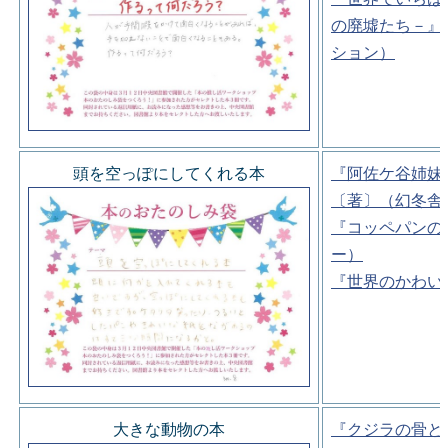
の廃墟たち－』
ション）
頭を空っぽにしてくれる本
『阿佐ケ谷姉妹
〔著〕（幻冬舎
『コッペパンの
ー）
『世界のかわい
大きな動物の本
『クジラの骨と