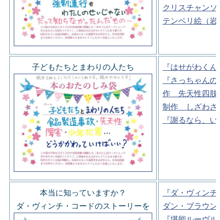
クリスチャンソ
テンベリ絵（岩
子どもたちとまわりの人たち
『はせがわくん
『さっちゃんの
作 先天性四肢
制作 しざわさ
『謝るなら、い
本当に知っていますか？
『ダ・ヴィンチ
ダ・ヴィンチ・コードのストーリーを
ダン・ブラウン
『堪能ルーヴル