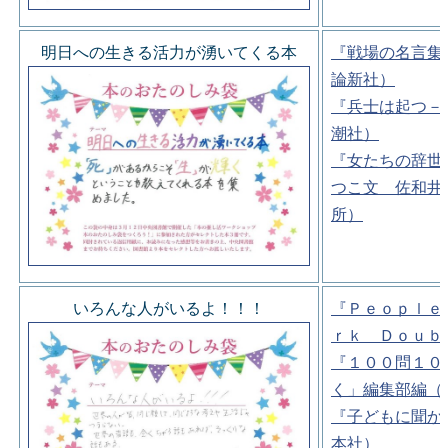
明日への生きる活力が湧いてくる本
『戦場の名言集
論新社）
『兵士は起つ－
潮社）
『女たちの辞世
つこ文 佐和井
所）
いろんな人がいるよ！！！
『Ｐｅｏｐｌｅ
ｒｋ Ｄｏｕｂ
『１００問１０
く」編集部編（
『子どもに聞か
本社）