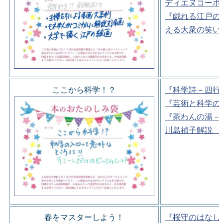
ディエヌコーポ
『戯れる江戸の
える大衆の笑い
ここから科学！？
『科学詩－四行
『芸術と科学の
『茶わんの湯－
川島禎子解説 
春をマスターしよう！
『桜守のはなし