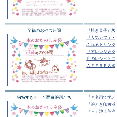
至福のおやつ時間
『焼き菓子』坂
『人気カフェ・
ふれるドリンク
『アレンジ＆ク
店のレシピとニ
ＡＦＥＲＥＳ編
独特すぎる！？面白絵画たち
『＃名画で学ぶ
『絵とき印象派
ド－』池上英洋