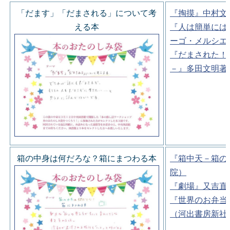
「だます」「だまされる」について考
『掏摸』中村文
える本
『人は簡単には
ーゴ・メルシエ
『だまされた！
－』多田文明著
箱の中身は何だろな？箱にまつわる本
『箱中天－箱の
院）
『劇場』又吉直
『世界のお弁当
（河出書房新社