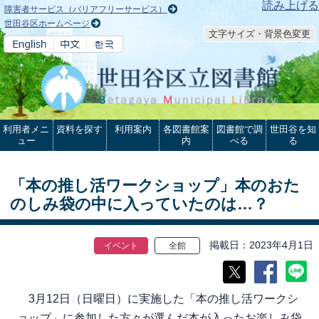
本文へ
読み上げる
障害者サービス（バリアフリーサービス）
世田谷区ホームページ
文字サイズ・背景色変更
利用者メニ
資料を探す
利用案内
各図書館案
図書館で調
世田谷を知
ュー
内
べる
る
「本の推し活ワークショップ」本のおた
のしみ袋の中に入っていたのは…？
掲載日
2023年4月1日
イベント
全館
3月12日（日曜日）に実施した「本の推し活ワークシ
ョップ」に参加した方々が選んだ本が入ったお楽しみ袋