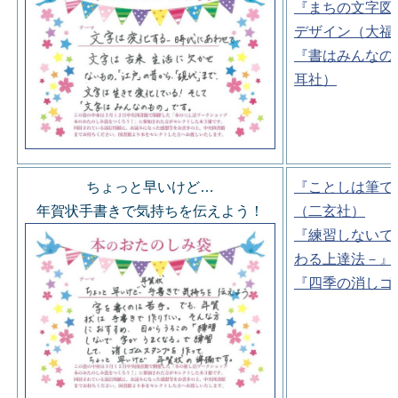
『まちの文字図
デザイン（大福
『書はみんなの
耳社）
ちょっと早いけど…
『ことしは筆で
年賀状手書きで気持ちを伝えよう！
（二玄社）
『練習しないで
わる上達法－』
『四季の消しゴ