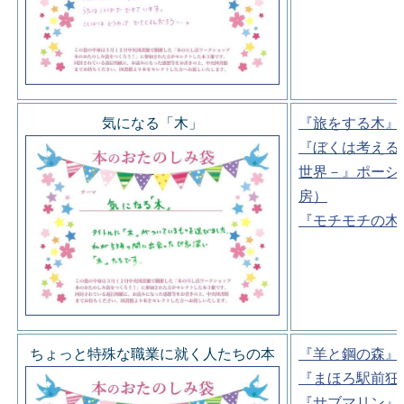
気になる「木」
『旅をする木』
『ぼくは考える
世界－』ポーシ
房）
『モチモチの木
ちょっと特殊な職業に就く人たちの本
『羊と鋼の森』
『まほろ駅前狂
『サブマリン』