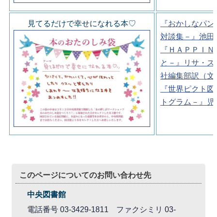
見てるだけで幸せになれる本♡
『おかしなパン
対談集－』池田
『ＨＡＰＰＩＮ
と－』リサ・ス
社編集部訳（文
『世界ピクト図
トグラム－』児
このページについてのお問い合わせ先
中央図書館
電話番号 03-3429-1811 ファクシミリ 03-