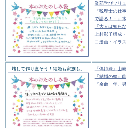
業部学びソリュ
『税理士の仕事
で語る！－』木
『大人は知らな
上村彰子構成・
コ漫画・イラス
壊して作り直そう！結婚も家族も。
『偽姉妹』山崎
『結婚の奴』能
『余命一年、男