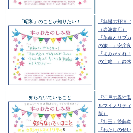
「昭和」のことが知りたい！
『無援の抒情（
（岩波書店）
『革命とサブカ
の旅－』安彦良
『よみがえれ！
の宝箱－』鈴木
知らないでいること
『江戸の異性装
ルマイノリティ
版）
『紅玉』後藤竜
『わたしのせい