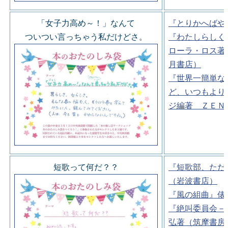
「女子力高め～！」なんて
『とりかへばや
ついつい言っちゃう私だけどさ。
『わたしらしく
ローラ・ロス著
月書店）
『世界一簡単な
ど、いつもより
ジ編著 ＺＥＮ
短歌って何だ？？
『短歌部、ただ
（岩波書店）
『風の組曲』俵
『絶叫委員会－
弘著（筑摩書房