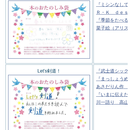
『ミシンなしで
Ｒ・Ｋ ｄｅｓ
『季節をたべる
菜子絵（アリス
Let's剣道！
『武士道シック
『まっしょうめ
あさだりん作 
『いまに伝えた
川一語り 高山