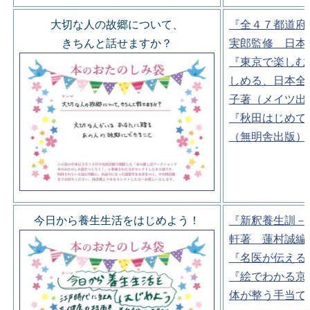
大切な人の故郷について、
『全４７都道府
きちんと話せますか？
実郎監修 日本
『東京で楽しむ
しめる、日本全
子著（メイツ出
『秋田はじめて
（無明舎出版）
今日から養生生活をはじめよう！
『新釈養生訓－
軒著 蓮村誠編
『名医が伝える
『絵でわかる京
体が整う手当て