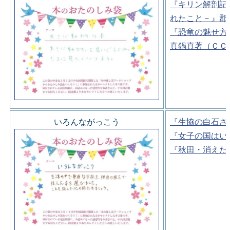
『キリン解剖記
れたこと－』郡
『恐竜の魅せ方
真鍋真著（ＣＣ
いろんながっこう
『生協の白石さ
『女子の国はい
『秋田・消えた