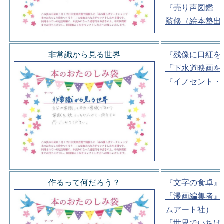
『売り声図鑑 
監修（絵本塾出
非常識から見る世界
『残像に口紅を
『下水道映画を
『イノセント・
作るって何だろう？
『文字の食卓』
『漫画編集者』
ムアート社）
『世界でいちば