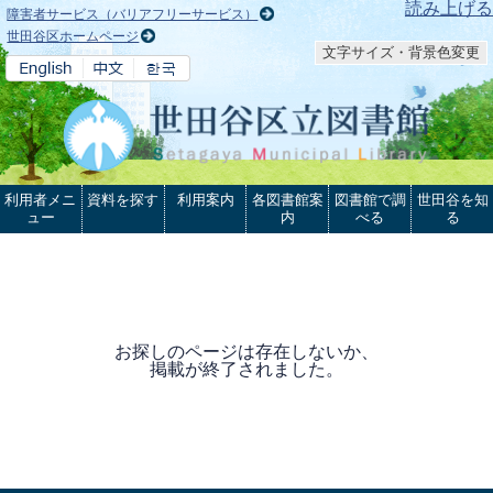
本文へ
読み上げる
障害者サービス（バリアフリーサービス）
世田谷区ホームページ
文字サイズ・背景色変更
利用者メニ
資料を探す
利用案内
各図書館案
図書館で調
世田谷を知
ュー
内
べる
る
お探しのページは存在しないか、
掲載が終了されました。