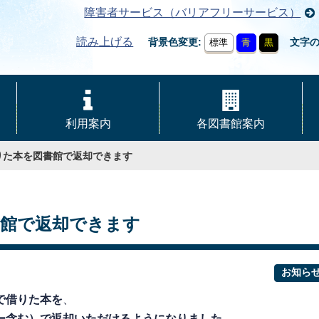
障害者サービス（バリアフリーサービス）
読み上げる
背景色変更
文字
標準
青
黒
利用案内
各図書館案内
りた本を図書館で返却できます
書館で返却できます
お知ら
で借りた本を
、
ー含む）で返却いただけるようになりました。