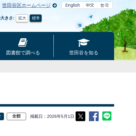
世田谷区ホームページ
の大きさ
拡大
標準
図書館で調べる
世田谷を知る
掲載日
2026年5月1日
せ
全館