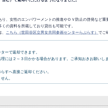
あり、女性のエンパワーメントの推進やＤＶ防止の啓発など重
多くの資料を所蔵しており貸出も可能です。
は、
こちら（世田谷区立男女共同参画センターらぷらす）
でご
ンターで返却できます。
処理には２～３日かかる場合があります。ご承知おきお願いし
。
ぷらすへ直接ご返却ください。
ません。