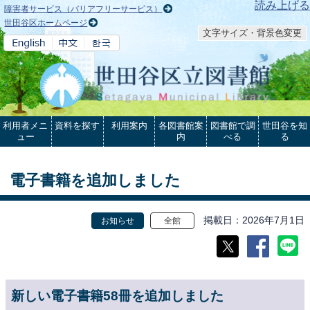
本文へ
読み上げる
障害者サービス（バリアフリーサービス）
世田谷区ホームページ
文字サイズ・背景色変更
利用者メニ
資料を探す
利用案内
各図書館案
図書館で調
世田谷を知
ュー
内
べる
る
電子書籍を追加しました
掲載日
2026年7月1日
お知らせ
全館
新しい電子書籍58冊を追加しました