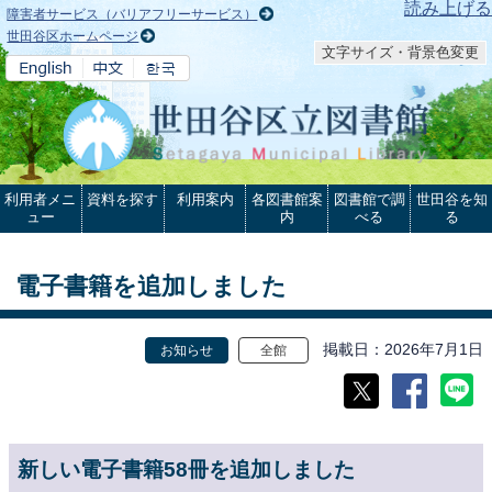
本文へ
読み上げる
障害者サービス（バリアフリーサービス）
世田谷区ホームページ
文字サイズ・背景色変更
利用者メニ
資料を探す
利用案内
各図書館案
図書館で調
世田谷を知
ュー
内
べる
る
電子書籍を追加しました
掲載日
2026年7月1日
お知らせ
全館
新しい電子書籍58冊を追加しました