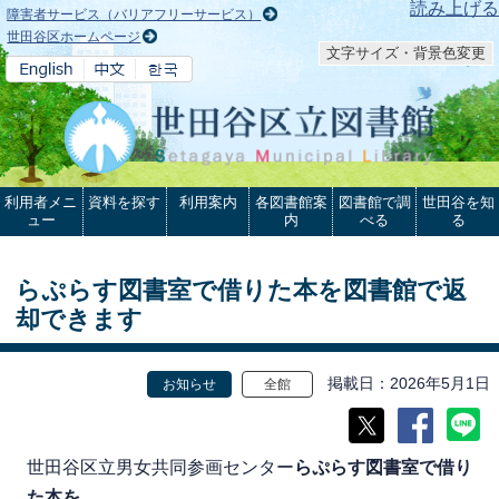
本文へ
読み上げる
障害者サービス（バリアフリーサービス）
世田谷区ホームページ
文字サイズ・背景色変更
利用者メニ
資料を探す
利用案内
各図書館案
図書館で調
世田谷を知
ュー
内
べる
る
らぷらす図書室で借りた本を図書館で返
却できます
掲載日
2026年5月1日
お知らせ
全館
世田谷区立男女共同参画センター
らぷらす図書室で借り
た本を
、