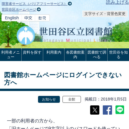
本文へ
読み上げる
障害者サービス（バリアフリーサービス）
世田谷区ホームページ
文字サイズ・背景色変更
利用者メニ
資料を探す
利用案内
各図書館案
図書館で調
世田谷を知
ュー
内
べる
る
図書館ホームページにログインできない
方へ
掲載日
2018年1月5日
お知らせ
全館
一部の利用者の方から、
「旧ホームページで9文字以上のパスワードを使ってい