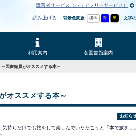
障害者サービス（バリアフリーサービス）
読み上げる
背景色変更
文字
標準
青
黒
利用案内
各図書館案内
」～図書館員がオススメする本～
がオススメする本～
お知ら
気持ちだけでも旅をして楽しんでいただこうと「本で旅をし
す。