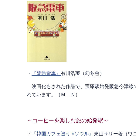
・
『阪急電車』
有川浩著（幻冬舎）
映画化もされた作品で、宝塚駅始発阪急今津線の
れています。（Ｍ．Ｎ）
～コーヒーを楽しむ旅の始発駅～
・
『韓国カフェ巡りinソウル』
東山サリー著（ワ