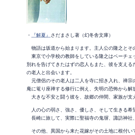
・
『解夏』
さだまさし著（幻冬舎文庫）
物語は坂道から始まります。主人公の隆之とその
東京で小学校の教師をしている隆之はベーチェッ
別れを告げてきたはずの恋人もまた、彼を支える
の老人と出会います。
元僧侶のその老人は二人を寺に招き入れ、禅宗の
庵に篭り座禅する修行に例え、失明の恐怖から解
大きな不安と闘う彼を、故郷の仲間、家族が支え
人の心の弱さ、強さ、優しさ、そして生きる希
長崎に旅して、実際に聖福寺の鬼塀、諏訪神社、
その他、異国から来た花嫁がその土地に根付いて