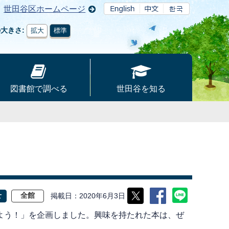
世田谷区ホームページ
の大きさ
拡大
標準
図書館で調べる
世田谷を知る
掲載日
2020年6月3日
せ
全館
よう！」を企画しました。興味を持たれた本は、ぜ