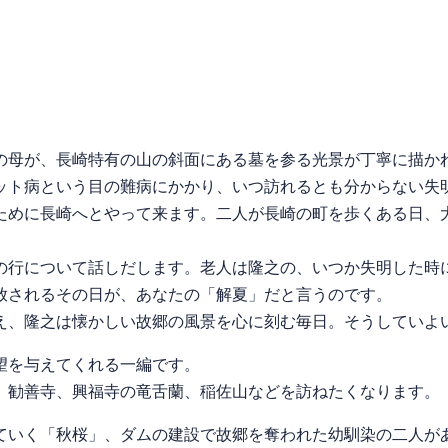
母が、長崎特有の山の斜面にある墓を参る光景が丁寧に描か
ト病という目の難病にかかり、いつ訪れるとも分からない失
ために長崎へとやって来ます。二人が長崎の町を歩くある日、
行について話しだします。老人は隆之の、いつか失明した時に
放されるその日が、あなたの「解夏」だと言うのです。
、隆之は懐かしい故郷の風景を心に刻む毎日。そうしていよ
望を与えてくれる一編です。
勧善寺、興福寺の竜舌蘭、稲佐山などを訪ねたくなります。
いく「秋桜」、ダムの建設で故郷を奪われた幼馴染の二人が