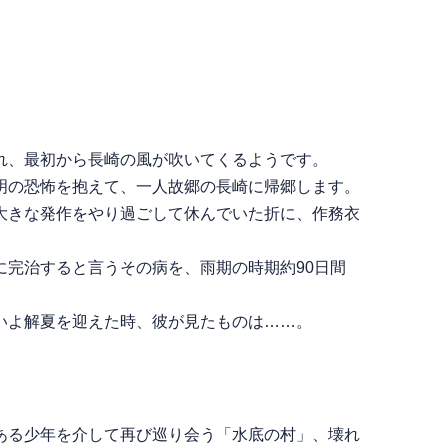
れ、最初から長崎の風が吹いてくるようです。
明の恐怖を抱えて、一人故郷の長崎に帰郷します。
大きな発作をやり過ごして休んでいた折に、作務衣
完治すると言うその病を、雨期の時期約90日間
いよ解夏を迎えた時、彼が見たものは……。
ある少年を介して再び巡り会う「水底の村」、壊れ