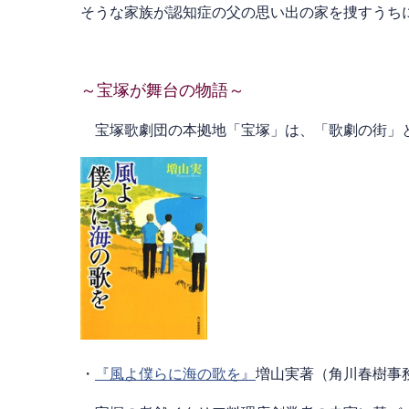
そうな家族が認知症の父の思い出の家を捜すうち
～宝塚が舞台の物語～
宝塚歌劇団の本拠地「宝塚」は、「歌劇の街」と
・
『風よ僕らに海の歌を』
増山実著（角川春樹事