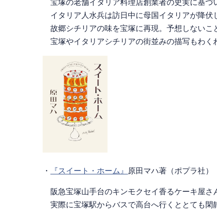
宝塚の老舗イタリア料理店創業者の史実に基づ
イタリア人水兵は訪日中に母国イタリアが降伏し
故郷シチリアの味を宝塚に再現。予想しないこと
宝塚やイタリアシチリアの街並みの描写もわく
・
『スイート・ホーム』
原田マハ著（ポプラ社）
阪急宝塚山手台のキンモクセイ香るケーキ屋さ
実際に宝塚駅からバスで高台へ行くととても閑静