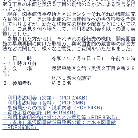
沢３丁目の本館と奥沢５丁目の別館の２か所による運営を行
っています。
現在、図書館仮事務所と区民センターそれぞれの機能拡充
を目的として、奥沢駅北側の計画建物等への再仮移転を予定
しておりますが、新たな移転先の規模や配置などについて説
明し、ご意見を伺う場として、利用者説明会を以下の通り実
施しました。
参加された方からは、それぞれの移転先の機能、開架図書
館の早期再開に向けた取組み、奥沢図書館の蔵書等の保管方
法などに関して、様々なご意見、ご質問をいただきました。
１．日 時 令和７年７月６日（日） 午前１０時
～１１時３０分
２．会 場 奥沢東地区会館（奥沢２丁目９番２８
号）
地下１階大会議室
３．参加者数 約５０名
・利用者説明会（次第）
（PDF:24KB）
・利用者説明会（資料）
（PDF:2MB）
・事務局からの挨拶・説明内容
（PDF:84KB）
・質疑応答の記録
（PDF:194KB）
・利用者説明会後に提出された意見等
（PDF:85KB）
・（参考）奥沢図書館仮事務所の近くにある図書館
（PDF:498KB）