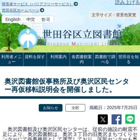
本文へ
読み上げる
障害者サービス（バリアフリーサービス）
世田谷区ホームページ
文字サイズ・背景色変更
利用者メニ
資料を探す
利用案内
各図書館案
図書館で調
世田谷を知
ュー
内
べる
る
奥沢図書館仮事務所及び奥沢区民センタ
ー再仮移転説明会を開催しました。
掲載日
2025年7月25日
お知らせ
全館
奥沢図書館及び奥沢区民センターは、従前の施設の耐震不
足により、奥沢図書館は、奥沢３丁目の旧奥沢まちづくりセ
ンターにて仮事務所として運営しており、区民センターも奥