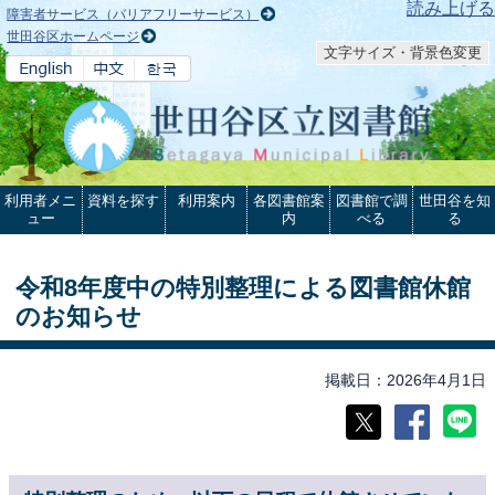
本文へ
読み上げる
障害者サービス（バリアフリーサービス）
世田谷区ホームページ
文字サイズ・背景色変更
利用者メニ
資料を探す
利用案内
各図書館案
図書館で調
世田谷を知
ュー
内
べる
る
令和8年度中の特別整理による図書館休館
のお知らせ
掲載日
2026年4月1日