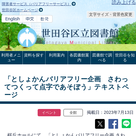
本文へ
読み上げる
障害者サービス（バリアフリーサービス）
世田谷区ホームページ
文字サイズ・背景色変更
利用者メニ
資料を探す
利用案内
各図書館案
図書館で調
世田谷を知
ュー
内
べる
る
「としょかんバリアフリー企画 さわっ
てつくって点字であそぼう」テキストペ
ージ
掲載日
2023年7月13日
イベント
全館
桜丘ホールにて、「としょかんバリアフリー企画 さわ