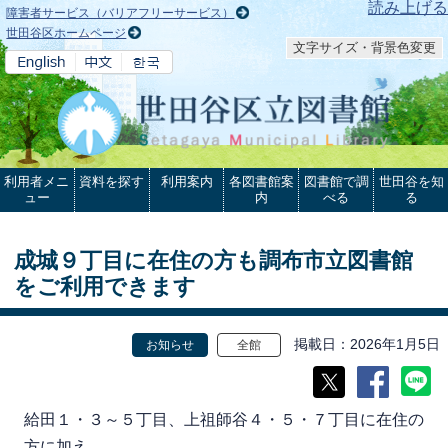
本文へ
読み上げる
障害者サービス（バリアフリーサービス）
世田谷区ホームページ
文字サイズ・背景色変更
利用者メニ
資料を探す
利用案内
各図書館案
図書館で調
世田谷を知
ュー
内
べる
る
成城９丁目に在住の方も調布市立図書館
をご利用できます
掲載日
2026年1月5日
お知らせ
全館
給田１・３～５丁目、上祖師谷４・５・７丁目に在住の
方に加え、