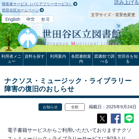
本文へ
読み上げる
障害者サービス（バリアフリーサービス）
世田谷区ホームページ
文字サイズ・背景色変更
利用者メニ
資料を探す
利用案内
各図書館案
図書館で調
世田谷を知
ュー
内
べる
る
ナクソス・ミュージック・ライブラリー
障害の復旧のおしらせ
掲載日
2025年9月24日
お知らせ
全館
電子書籍サービスからご利用いただいておりますナクソ
ス・ミュージック・ライブラリーサービスに9/19より、