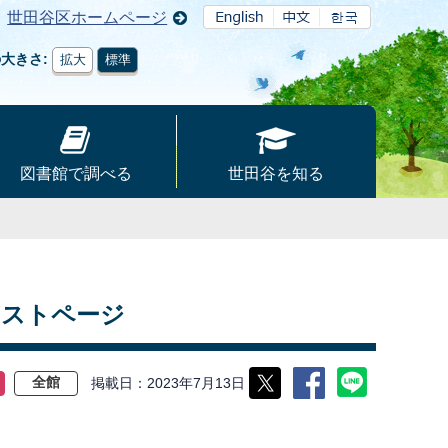
世田谷区ホームページ
の大きさ
拡大
標準
図書館で調べる
世田谷を知る
キストページ
掲載日
2023年7月13日
全館