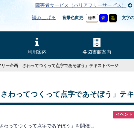
障害者サービス（バリアフリーサービス）
読み上げる
背景色変更
文字
標準
青
黒
利用案内
各図書館案内
フリー企画 さわってつくって点字であそぼう」テキストページ
 さわってつくって点字であそぼう」テ
イベント
 さわってつくって点字であそぼう」を開催し