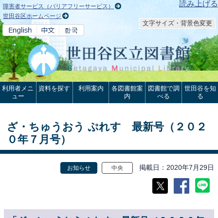
本文へ
読み上げる
障害者サービス（バリアフリーサービス）
世田谷区ホームページ
文字サイズ・背景色変更
利用者メニ
資料を探す
利用案内
各図書館案
図書館で調
世田谷を知
ュー
内
べる
る
ざ・ちゅうおう ぷれす 最新号（２０２
０年７月号）
掲載日
2020年7月29日
お知らせ
中央