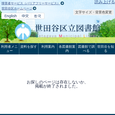
本文へ
読み上げる
障害者サービス（バリアフリーサービス）
世田谷区ホームページ
文字サイズ・背景色変更
利用者メニ
資料を探す
利用案内
各図書館案
図書館で調
世田谷を知
ュー
内
べる
る
お探しのページは存在しないか、
掲載が終了されました。