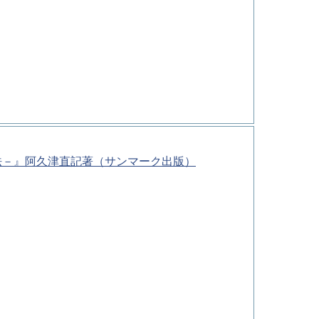
法－』阿久津直記著（サンマーク出版）