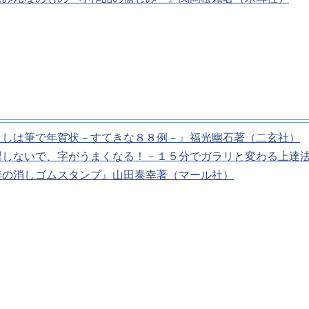
としは筆で年賀状－すてきな８８例－』福光幽石著（二玄社）
習しないで、字がうまくなる！－１５分でガラリと変わる上達
季の消しゴムスタンプ』山田泰幸著（マール社）