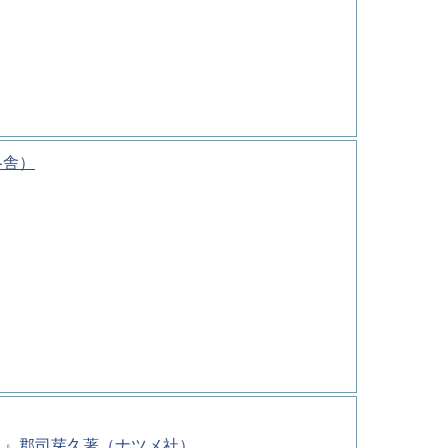
冬舎）
－』郡司芽久著（ナツメ社）