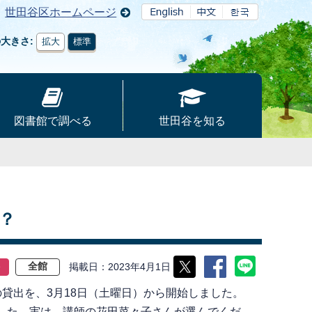
世田谷区ホームページ
の大きさ
拡大
標準
図書館で調べる
世田谷を知る
？
掲載日
2023年4月1日
ト
全館
貸出を、3月18日（土曜日）から開始しました。
した。実は、講師の花田菜々子さんが選んでくだ