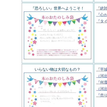
『恐ろしい』世界へようこそ！
『絶
『心
『タ
いらない物は大切なもの？
『平
（河
『何
（河
『売