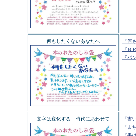
何もしたくないあなたへ
『何
『Ｂ
『パ
文字は変化する－時代にあわせて
『書
『ま
『書