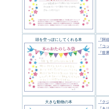
頭を空っぽにしてくれる本
『阿
『コ
『世
大きな動物の本
『ク
『キ