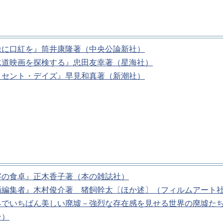
像に口紅を』筒井康隆著（中央公論新社）
水道映画を探検する』忠田友幸著（星海社）
ノセント・デイズ』早見和真著（新潮社）
字の食卓』正木香子著（本の雑誌社）
画編集者』木村俊介著 猪飼幹太〔ほか述〕（フィルムアート
界でいちばん美しい廃墟－強烈な存在感を見せる世界の廃墟た
ン）