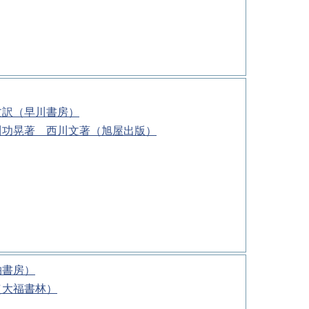
文訳（早川書房）
川功晃著 西川文著（旭屋出版）
柏書房）
（大福書林）