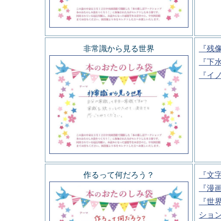
非常識から見る世界
『残
『下
『イ
作るって何だろう？
『文
『漫
『世
ショ