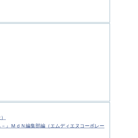
社）
ち－』ＭｄＮ編集部編（エムディエヌコーポレー