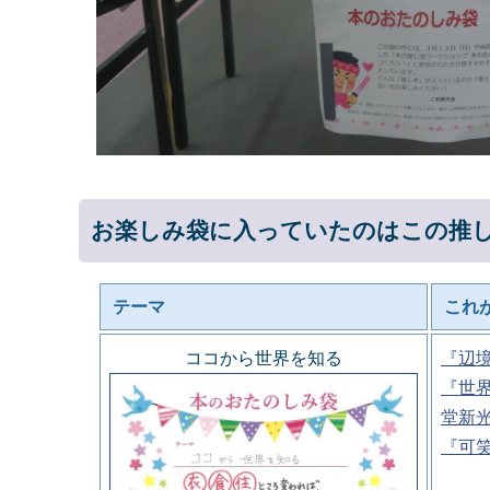
お楽しみ袋に入っていたのはこの推
テーマ
これ
ココから世界を知る
『辺
『世
堂新
『可