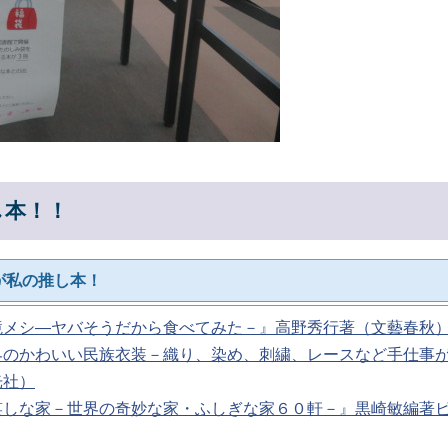
し本！！
が私の推し本！
境メシ―ヤバそうだから食べてみた－』高野秀行著（文藝春
界のかわいい民族衣装－織り、染め、刺繍、レースなど手仕事
光社）
笑しな家－世界の奇妙な家・ふしぎな家６０軒－』黒崎敏編著