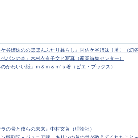
佐ケ谷姉妹ののほほんふたり暮らし』阿佐ケ谷姉妹〔著〕（幻
ッペパンの本』木村衣有子文と写真（産業編集センター）
界のかわいい紙』ｍ＆ｍ＆ｍ’ｓ著（ピエ・ブックス）
ジラの骨と僕らの未来』中村玄著（理論社）
リン解剖記－ジュニア版 キリンの首の骨が教えてくれたこと