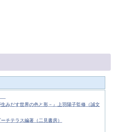
秋）
が生みだす世界の色と形－』上羽陽子監修（誠文
ビーチテラス編著（二見書房）