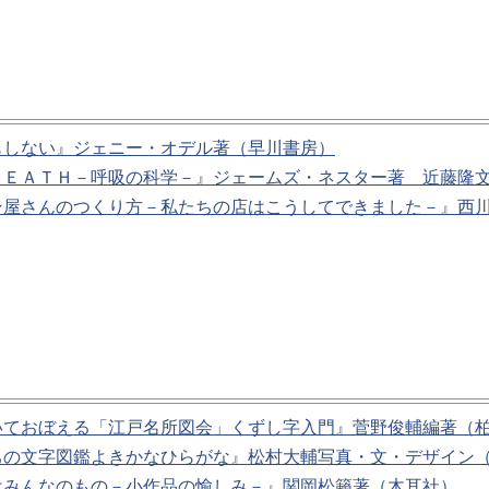
もしない』ジェニー・オデル著（早川書房）
ＲＥＡＴＨ－呼吸の科学－』ジェームズ・ネスター著 近藤隆
ン屋さんのつくり方－私たちの店はこうしてできました－』西
いておぼえる「江戸名所図会」くずし字入門』菅野俊輔編著（
ちの文字図鑑よきかなひらがな』松村大輔写真・文・デザイン
はみんなのもの－小作品の愉しみ－』関岡松籟著（木耳社）