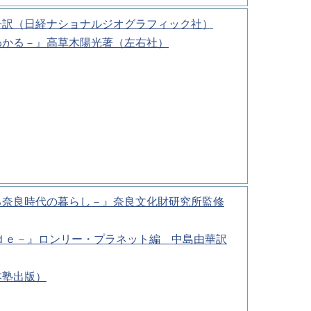
子訳（日経ナショナルジオグラフィック社）
わかる－』高草木陽光著（左右社）
る奈良時代の暮らし－』奈良文化財研究所監修
ｄｅ－』ロンリー・プラネット編 中島由華訳
本塾出版）