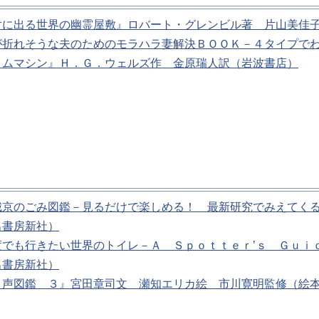
対に出る世界の幽霊屋敷』ロバート・グレンビル著 片山美佳
が折れそうな夫のためのモラハラ妻解決ＢＯＯＫ－４タイプで
イムマシン』Ｈ．Ｇ．ウェルズ作 金原瑞人訳（岩波書店）
城京のごみ図鑑－見るだけで楽しめる！ 最新研究でみえてく
出書房新社）
度でも行きたい世界のトイレ－Ａ Ｓｐｏｔｔｅｒ’ｓ Ｇｕｉ
出書房新社）
り声図鑑 ３』宮田章司文 瀬知エリカ絵 市川寛明監修（絵