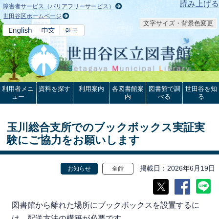
本文へ
読み上げる
障害者サービス（バリアフリーサービス）
世田谷区ホームページ
文字サイズ・背景色変更
利用者メニ
資料を探す
利用案内
各図書館案
図書館で調
世田谷を知
ュー
内
べる
る
玉川総合支所でのブックボックス実証実
験にご協力をお願いします
掲載日
2026年6月19日
お知らせ
全館
図書館から離れた場所にブックボックスを設置するに
は、配送方法の構築が必要です。