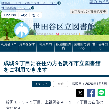
本文へ
読み上げる
障害者サービス（バリアフリーサービス）
世田谷区ホームページ
文字サイズ・背景色変更
利用者メニ
資料を探す
利用案内
各図書館案
図書館で調
世田谷を知
ュー
内
べる
る
成城９丁目に在住の方も調布市立図書館
をご利用できます
掲載日
2026年1月5日
お知らせ
全館
給田１・３～５丁目、上祖師谷４・５・７丁目に在住の
方に加え、